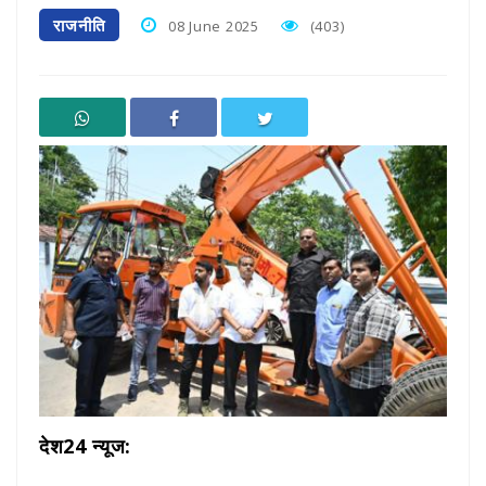
सावन के पहले सोमवार पर बागेश्वर धाम के लिए निकली डाक कांवड़ यात्रा
राजनीति
08 June 2025
(403)
राशि वेलफेयर सोसाइटी ने विचारपुर में किया वृक्षारोपण, हरित ग्राम का
लिया संकल्प
विश्व हिंदू परिषद की जिला बैठक संपन्न, संगठन विस्तार पर मंथन, नए
दायित्वों का...
जयस्तंभ चौक से शुरू हुआ कांग्रेस का हस्ताक्षर अभियान, पहले दिन
227 लोगों ने द...
फूलझर-मगरलोटा के ग्रामीणों ने बायोडीजल प्लांट पर लगाए प्रदूषण के
आरोप, जांच औ...
बैगलेस डे पर विद्यार्थियों ने किया पौधरोपण, पर्यावरण संरक्षण का लिया
संकल्प
देश24 न्यूज:
कांग्रेस अध्यक्ष खड़गे से मिले अब्दुल कलाम खान, छत्तीसगढ़ और संगठन
मजबूती पर हु...