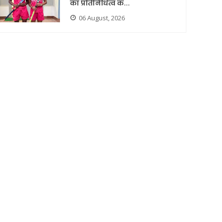
का प्रतिनिधित्व क...
06 August, 2026
र्तव्यनिष्ठा के लिए डॉ. आलोक
कुलगाम हत्