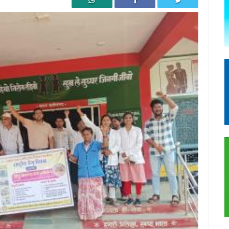
्रेस का हस्ताक्षर अभियान, पहले दिन 227 लोगों ने द...
ने बायोडीजल प्लांट पर लगाए प्रदूषण के आरोप, जांच औ...
किया पौधरोपण, पर्यावरण संरक्षण का लिया संकल्प
ले अब्दुल कलाम खान, छत्तीसगढ़ और संगठन मजबूती पर हु...