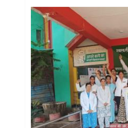
जयस्तंभ चौक से शुरू हुआ कांग
फूलझर-मगरलोटा के ग्रामीणों 
बैगलेस डे पर विद्यार्थियों ने 
कांग्रेस अध्यक्ष खड़गे से मि