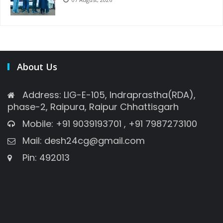
About Us
Address: LIG-E-105, Indraprastha(RDA),
phase-2, Raipura, Raipur Chhattisgarh
Mobile: +91 9039193701 , +91 7987273100
Mail: desh24cg@gmail.com
Pin: 492013