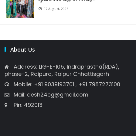
07 August, 2026
About Us
Address: LIG-E-105, Indraprastha(RDA),
phase-2, Raipura, Raipur Chhattisgarh
Mobile: +91 9039193701 , +91 7987273100
Mail: desh24cg@gmail.com
Pin: 492013